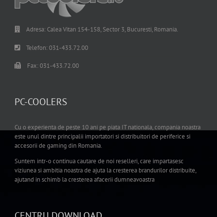
Adresa: Calea Vitan 154-158, Sector 3, Bucuresti, Romania.
Telefon: 031-433.72.00
Fax: 031-433.72.00
PC-COOLERS
Cu o experienta de peste 10 ani pe piata IT nationala, compania noastra
este unul dintre principalii importatori si distribuitori de periferice si
accesorii de gaming din Romania.
Suntem intr-o continua cautare de noi reselleri, care impartasesc
viziunea si ambitia noastra de ajuta la cresterea brandurilor distribuite,
ajutand in schimb la cresterea afacerii dumneavoastra
CENTRU DOWNLOAD