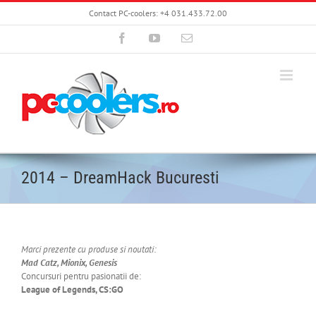
Skip
Contact PC-coolers: +4 031.433.72.00
to
content
Facebook
YouTube
Email
2014 – DreamHack Bucuresti
Marci prezente cu produse si noutati:
Mad Catz, Mionix, Genesis
Concursuri pentru pasionatii de:
League of Legends, CS:GO