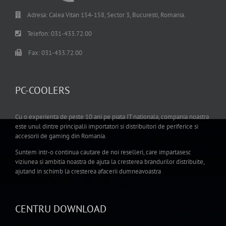
Adresa: Calea Vitan 154-158, Sector 3, Bucuresti, Romania.
Telefon: 031-433.72.00
Fax: 031-433.72.00
PC-COOLERS
Cu o experienta de peste 10 ani pe piata IT nationala, compania noastra
este unul dintre principalii importatori si distribuitori de periferice si
accesorii de gaming din Romania.
Suntem intr-o continua cautare de noi reselleri, care impartasesc
viziunea si ambitia noastra de ajuta la cresterea brandurilor distribuite,
ajutand in schimb la cresterea afacerii dumneavoastra
CENTRU DOWNLOAD